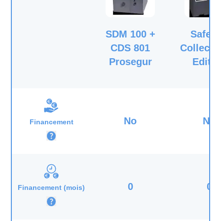
SDM 100 +
SafeP
CDS 801
Collect 
Prosegur
Editi
No
No
Financement
0
0
Financement (mois)