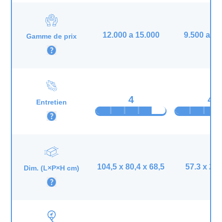
12.000 a 15.000
9.500 a 12
Gamme de prix
4
4
Entretien
104,5 x 80,4 x 68,5
57.3 x 27 
Dim. (L×P×H cm)